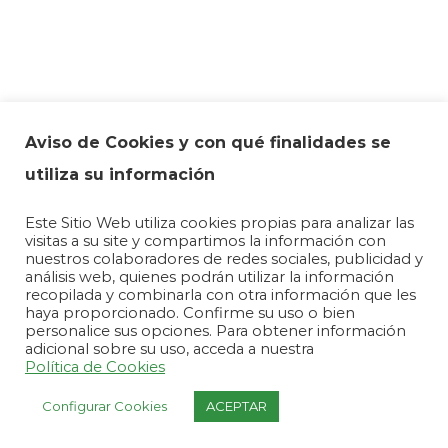
Aviso de Cookies y con qué finalidades se
utiliza su información
Basic Outdoor Gym SL-bogym®
2026
|
Aviso
Este Sitio Web utiliza cookies propias para analizar las
visitas a su site y compartimos la información con
Legal
|
Política de Privacidad
|
Cookies
|
nuestros colaboradores de redes sociales, publicidad y
Powered by
EGVdigital
análisis web, quienes podrán utilizar la información
recopilada y combinarla con otra información que les
haya proporcionado. Confirme su uso o bien
personalice sus opciones. Para obtener información
adicional sobre su uso, acceda a nuestra
Facebook
Twitter
LinkedIn
Instagram
Política de Cookies
Configurar Cookies
ACEPTAR